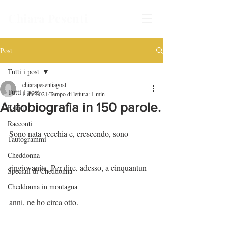
Chiara Pesenti
Post
Tutti i post
chiarapesentiagost
Tutti i post
1 dic 2021
Tempo di lettura: 1 min
Autobiografia in 150 parole.
Eventi
Racconti
Sono nata vecchia e, crescendo, sono 
Tautogrammi
Cheddonna
ringiovanita. Per dire, adesso, a cinquantun 
Speciali di Cheddonna
Cheddonna in montagna
anni, ne ho circa otto.