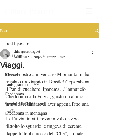
Chiara Pesenti
Post
Tutti i post
chiarapesentiagost
Tutti i post
24 dic 2021
Tempo di lettura: 1 min
Viaggi.
Eventi
“Per il nostro anniversario Miomarito mi ha 
Racconti
regalato un viaggio in Brasile! Copacabana, 
Tautogrammi
il Pan di zucchero, Ipanema…” annunciò 
Cheddonna
Cheddonna alla Fulvia, giusto un attimo 
Speciali di Cheddonna
prima di realizzare di aver appena fatto una 
gaffe.
Cheddonna in montagna
La Fulvia, infatti, rossa in volto, aveva 
distolto lo sguardo, e fingeva di cercare 
dappertutto il ciuccio del “Che”, il quale, 