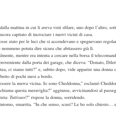
lla mattina in cui li aveva visti sfilare, uno dopo l’altro, sott
ora capitato di incrociare i nuovi vicini di casa. 
fosse stato per le luci che si accendevano e spegnevano regola
e nemmeno potuta dire sicura che abitassero già lì.
lmente, mentre era intenta a cercare nella borsa il telecomand
proveniente dalla porta dei garage, che diceva: “Donato, Dile
ea, ci siamo tutti?” e, subito dopo, vide apparire una donna 
betto di pochi mesi a bordo.
chiama questa meraviglia?” aggiunse, avvicinandosi al passe
ieta: 
Tuttisuoi
?” rispose la donna, sorridendo.