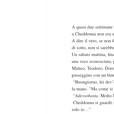
A quasi due settimane da
a Cheddonna non era anc
A dire il vero, se non 
di sotto, non si sarebb
Un sabato mattina, fina
una voce sconosciuta, 
Matteo, Teodoro, Dorot
passeggino con un bim
 “Buongiorno, lei dev’essere la nuova vicina. Io sono Cheddonna,” esclamò Cheddonna, porgendole 
la mano. “Ma come si 
 “
Adessobasta
. Molto l
 Cheddonna si guardò intorno, smarrita. “In che senso, scusi? Le ho solo chiesto… e poi qui ci sono 
solo io…”