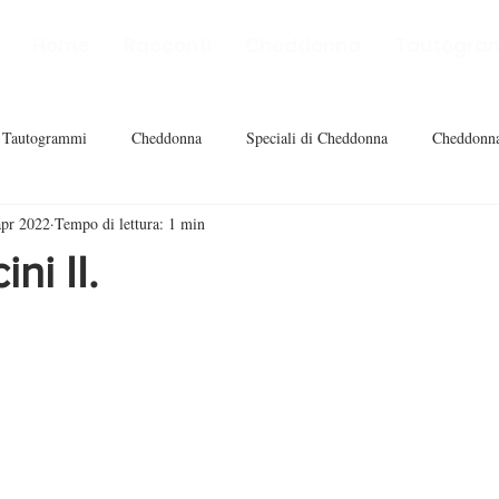
Home
Racconti
Cheddonna
Tautogra
Tautogrammi
Cheddonna
Speciali di Cheddonna
Cheddonna
apr 2022
Tempo di lettura: 1 min
ini II.