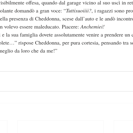
volante domandò a gran voce: “
Tuttisuoiiii?
, i ragazzi sono pro
della presenza di Cheddonna, scese dall’auto e le andò incontro
n volevo essere maleducato. Piacere:
 Anchemiei! 
i e la sua famiglia dovete assolutamente venire a prendere un c
ete…” rispose Cheddonna, per pura cortesia, pensando tra s
eglio da loro che da me!”