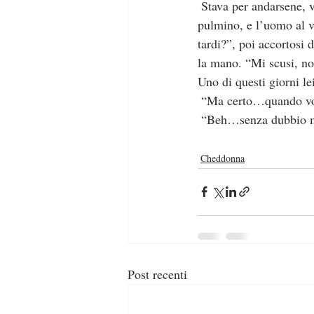
 Stava per andarsene, visibilmente offesa, quando dal garage vicino al suo uscì in retromarcia un 
pulmino, e l’uomo al 
tardi?”, poi accortosi 
la mano. “Mi scusi, no
Uno di questi giorni le
 “Ma certo…quando vol
 “Beh…senza dubbio m
Cheddonna
Post recenti