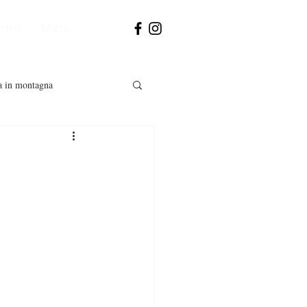
mmi
More
 in montagna