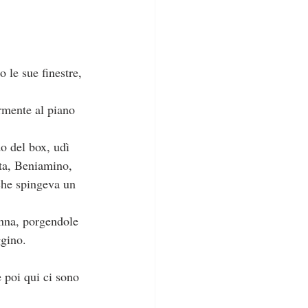
o le sue finestre, 
rmente al piano 
o del box, udì 
tta, Beniamino, 
che spingeva un 
ggino.