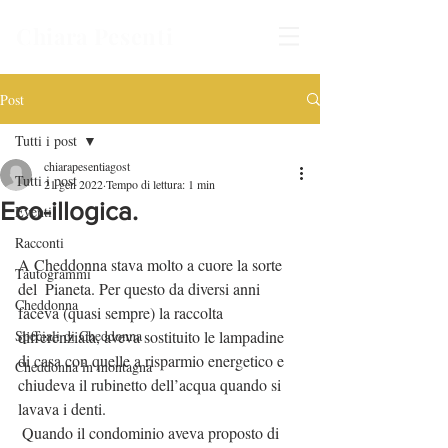
Chiara Pesenti
Post
Tutti i post
chiarapesentiagost
Tutti i post
21 gen 2022
Tempo di lettura: 1 min
Eco-illogica.
Eventi
Racconti
A Cheddonna stava molto a cuore la sorte 
Tautogrammi
del  Pianeta. Per questo da diversi anni 
Cheddonna
faceva (quasi sempre) la raccolta 
Speciali di Cheddonna
differenziata, aveva sostituito le lampadine 
di casa con quelle a risparmio energetico e 
Cheddonna in montagna
chiudeva il rubinetto dell’acqua quando si 
lavava i denti.
 Quando il condominio aveva proposto di 