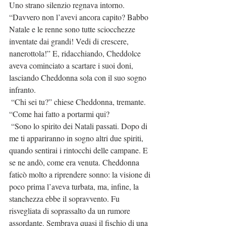
Uno strano silenzio regnava intorno. 
“Davvero non l’avevi ancora capito? Babbo 
Natale e le renne sono tutte sciocchezze 
inventate dai grandi! Vedi di crescere, 
nanerottola!” E, ridacchiando, Cheddolce 
aveva cominciato a scartare i suoi doni, 
lasciando Cheddonna sola con il suo sogno 
infranto.
 “Chi sei tu?” chiese Cheddonna, tremante. 
“Come hai fatto a portarmi qui?
 “Sono lo spirito dei Natali passati. Dopo di 
me ti appariranno in sogno altri due spiriti, 
quando sentirai i rintocchi delle campane. E 
se ne andò, come era venuta. Cheddonna 
faticò molto a riprendere sonno: la visione di 
poco prima l’aveva turbata, ma, infine, la 
stanchezza ebbe il sopravvento. Fu 
risvegliata di soprassalto da un rumore 
assordante. Sembrava quasi il fischio di una 