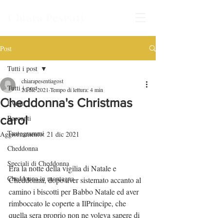
Chiara Pesenti
Post
Tutti i post
chiarapesentiagost
Tutti i post
20 dic 2021
Tempo di lettura: 4 min
Cheddonna's Christmas
Eventi
carol
Racconti
Tautogrammi
Aggiornamento:
21 dic 2021
maturità2018
Cheddonna
Speciali di Cheddonna
Era la notte della vigilia di Natale e 
Cheddonna in montagna
Cheddonna, dopo aver sistemato accanto al 
camino i biscotti per Babbo Natale ed aver 
rimboccato le coperte a IlPrincipe, che 
quella sera proprio non ne voleva sapere di 