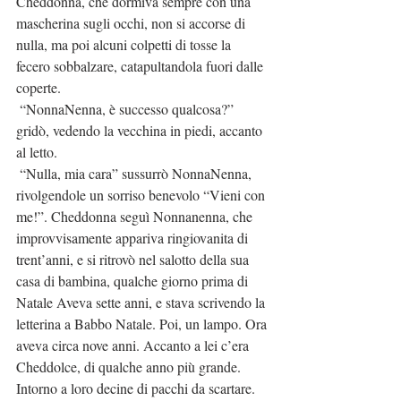
Cheddonna, che dormiva sempre con una 
mascherina sugli occhi, non si accorse di 
nulla, ma poi alcuni colpetti di tosse la 
fecero sobbalzare, catapultandola fuori dalle 
coperte.
 “NonnaNenna, è successo qualcosa?” 
gridò, vedendo la vecchina in piedi, accanto 
al letto.
 “Nulla, mia cara” sussurrò NonnaNenna, 
rivolgendole un sorriso benevolo “Vieni con 
me!”. Cheddonna seguì Nonnanenna, che 
improvvisamente appariva ringiovanita di 
trent’anni, e si ritrovò nel salotto della sua 
casa di bambina, qualche giorno prima di 
Natale Aveva sette anni, e stava scrivendo la 
letterina a Babbo Natale. Poi, un lampo. Ora 
aveva circa nove anni. Accanto a lei c’era 
Cheddolce, di qualche anno più grande. 
Intorno a loro decine di pacchi da scartare. 