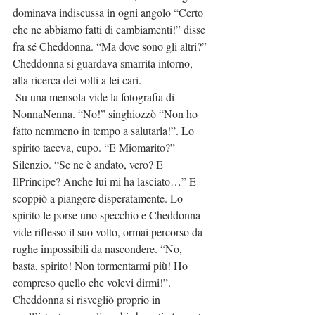
dominava indiscussa in ogni angolo “Certo 
che ne abbiamo fatti di cambiamenti!” disse 
fra sé Cheddonna. “Ma dove sono gli altri?” 
Cheddonna si guardava smarrita intorno, 
alla ricerca dei volti a lei cari.
 Su una mensola vide la fotografia di 
NonnaNenna. “No!” singhiozzò “Non ho 
fatto nemmeno in tempo a salutarla!”. Lo 
spirito taceva, cupo. “E Miomarito?” 
Silenzio. “Se ne è andato, vero? E 
IlPrincipe? Anche lui mi ha lasciato…” E 
scoppiò a piangere disperatamente. Lo 
spirito le porse uno specchio e Cheddonna 
vide riflesso il suo volto, ormai percorso da 
rughe impossibili da nascondere. “No, 
basta, spirito! Non tormentarmi più! Ho 
compreso quello che volevi dirmi!”. 
Cheddonna si risvegliò proprio in 