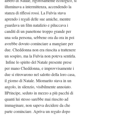
albero di Natale, rigorosamente ecologico, si 
illuminava a intermittenza, accendendo la 
stanza di riflessi rossi. La Fulvia stava 
aprendo i regali delle sue amiche, mentre 
guardava un film natalizio e piluccava i 
canditi di un panettone troppo grande per 
una sola persona, sebbene ora da ora in poi 
avrebbe dovuto cominciare a mangiare per 
due. Cheddonna non era riuscita a trattenere 
un sospiro, ma la Fulvia non poteva sentirla.
 Infine lo spirito del Natale presente prese 
per mano Cheddonna, e improvvisamente i 
due si ritrovarono nel salotto della loro casa, 
il giorno di Natale. Miomarito stava in un 
angolo, in silenzio, visibilmente annoiato. 
IlPrincipe, seduto in mezzo a più pacchi di 
quanti lui stesso sarebbe mai riuscito ad 
immaginare, non sapeva decidere da che 
parte cominciare. Apriva un regalo dopo 