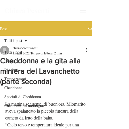
Chiara Pesenti
Post
Tutti i post
chiarapesentiagost
Tutti i post
15 gen 2022
Tempo di lettura: 2 min
Cheddonna e la gita alla
Eventi
miniera del Lavanchetto
Racconti
Tautogrammi
(parte seconda)
Cheddonna
Speciali di Cheddonna
La mattina seguente, di buon’ora, Miomarito 
Cheddonna in montagna
aveva spalancato la piccola finestra della 
camera da letto della baita.
“Cielo terso e temperatura ideale per una 