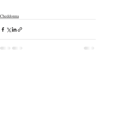
Cheddonna
Post recenti
Mostra tutti