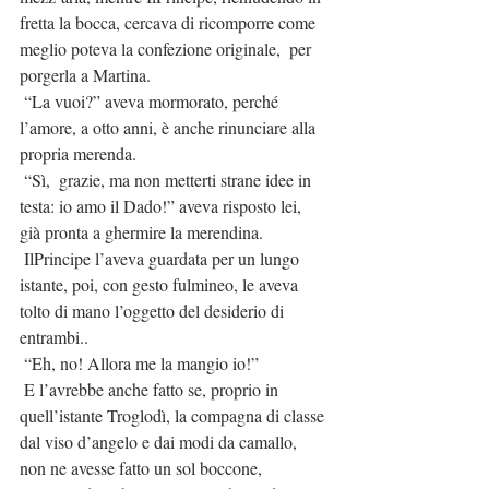
fretta la bocca, cercava di ricomporre come 
meglio poteva la confezione originale,  per 
porgerla a Martina.
 “La vuoi?” aveva mormorato, perché 
l’amore, a otto anni, è anche rinunciare alla 
propria merenda.
 “Sì,  grazie, ma non metterti strane idee in 
testa: io amo il Dado!” aveva risposto lei, 
già pronta a ghermire la merendina.
 IlPrincipe l’aveva guardata per un lungo 
istante, poi, con gesto fulmineo, le aveva 
tolto di mano l’oggetto del desiderio di 
entrambi..
 “Eh, no! Allora me la mangio io!”
 E l’avrebbe anche fatto se, proprio in 
quell’istante Troglodì, la compagna di classe 
dal viso d’angelo e dai modi da camallo, 
non ne avesse fatto un sol boccone, 