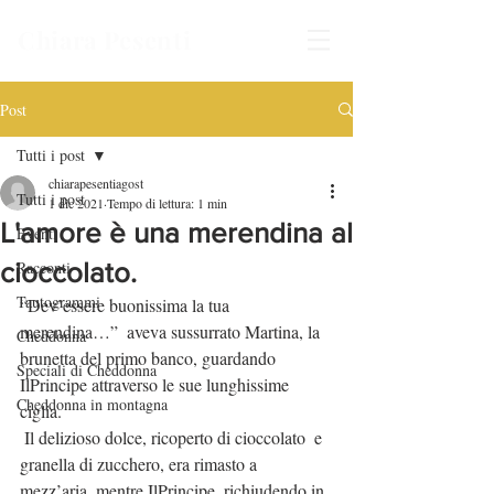
Chiara Pesenti
Post
Tutti i post
chiarapesentiagost
Tutti i post
1 dic 2021
Tempo di lettura: 1 min
L'amore è una merendina al
Eventi
cioccolato.
Racconti
Tautogrammi
“Dev’essere buonissima la tua 
merendina…”  aveva sussurrato Martina, la 
Cheddonna
brunetta del primo banco, guardando 
Speciali di Cheddonna
IlPrincipe attraverso le sue lunghissime 
Cheddonna in montagna
ciglia.
 Il delizioso dolce, ricoperto di cioccolato  e 
granella di zucchero, era rimasto a 
mezz’aria, mentre IlPrincipe, richiudendo in 